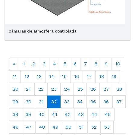
Câmaras de atmosfera controlada
«
1
2
3
4
5
6
7
8
9
10
11
12
13
14
15
16
17
18
19
20
21
22
23
24
25
26
27
28
29
30
31
32
33
34
35
36
37
38
39
40
41
42
43
44
45
46
47
48
49
50
51
52
53