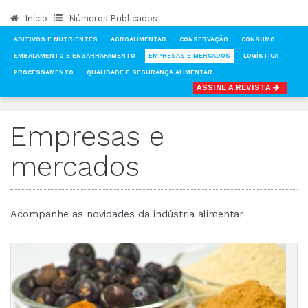
Início
Números Publicados
ADITIVOS E NUTRIENTES
AGROALIMENTAR
CONSERVAÇÃO
CONSUMO
EMBALAMENTO E ENGARRAFAMENTO
EMPRESAS E MERCADOS
LOGÍSTICA
PROCESSAMENTO
QUALIDADE E SEGURANÇA ALIMENTAR
ASSINE A REVISTA
INÍCIO
NOTÍCIAS
EMPRESAS E MERCADOS
Empresas e
mercados
Acompanhe as novidades da indústria alimentar