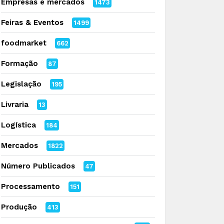
Empresas e mercados
1473
Feiras & Eventos
1499
foodmarket
662
Formação
87
Legislação
195
Livraria
13
Logística
184
Mercados
1822
Número Publicados
47
Processamento
151
Produção
413