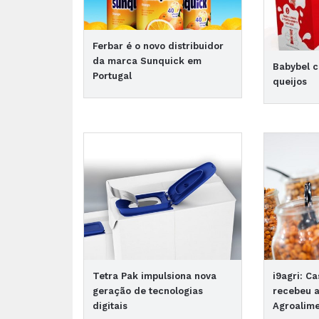
Ferbar é o novo distribuidor
da marca Sunquick em
Babybel c
Portugal
queijos
Tetra Pak impulsiona nova
i9agri: C
geração de tecnologias
recebeu a
digitais
Agroalim