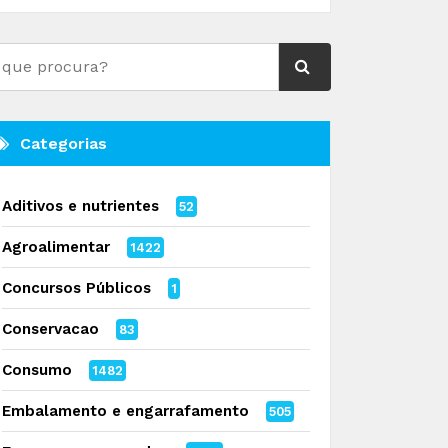
Categorias
Aditivos e nutrientes
52
Agroalimentar
1422
Concursos Públicos
1
Conservacao
83
Consumo
1482
Embalamento e engarrafamento
505