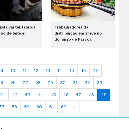
gola vai ter fábrica
Trabalhadores da
ão de leite e
distribuição em greve no
domingo de Páscoa
9
10
11
12
13
14
15
16
17
25
26
27
28
29
30
31
32
33
41
42
43
44
45
46
47
48
49
57
58
59
60
61
62
»