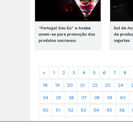
“Portugal Sou Eu” e Anebe
Sul de An
unem-se para promoção dos
de produç
produtos nacionais
iogurtes
«
1
2
3
4
5
6
7
8
18
19
20
21
22
23
24
34
35
36
37
38
39
40
50
51
52
53
54
55
56