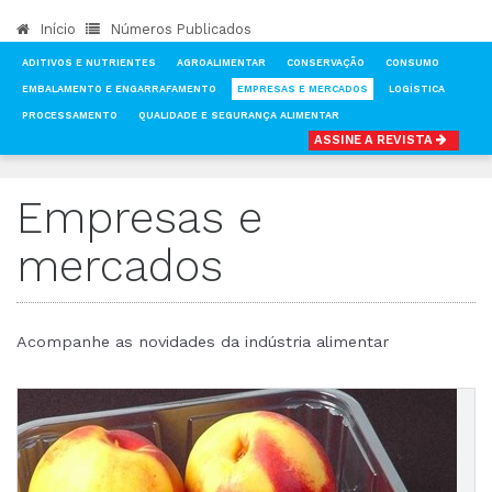
Início
Números Publicados
ADITIVOS E NUTRIENTES
AGROALIMENTAR
CONSERVAÇÃO
CONSUMO
EMBALAMENTO E ENGARRAFAMENTO
EMPRESAS E MERCADOS
LOGÍSTICA
PROCESSAMENTO
QUALIDADE E SEGURANÇA ALIMENTAR
ASSINE A REVISTA
INÍCIO
NOTÍCIAS
EMPRESAS E MERCADOS
Empresas e
mercados
Acompanhe as novidades da indústria alimentar