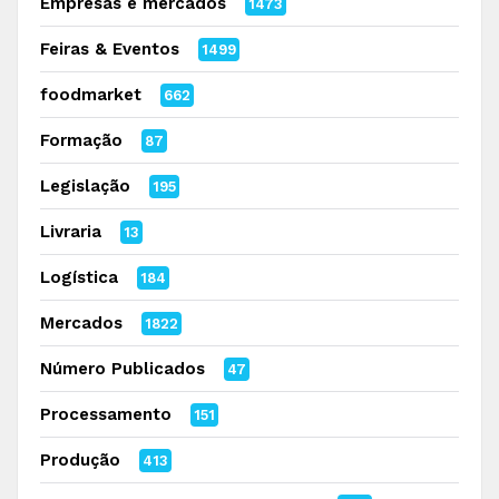
Empresas e mercados
1473
Feiras & Eventos
1499
foodmarket
662
Formação
87
Legislação
195
Livraria
13
Logística
184
Mercados
1822
Número Publicados
47
Processamento
151
Produção
413