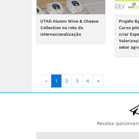
UTAD Alumni Wine & Cheese
Projeto B
Collection na rota da
Curso pil
internacionalização
criar Espe
Valorizaç
setor agr
«
1
2
3
4
»
Receba quinzenalm