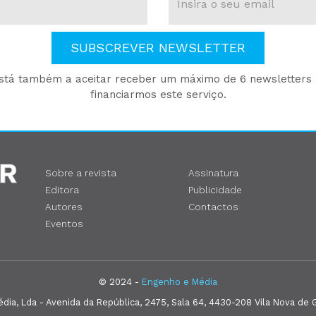
SUBSCREVER NEWSLETTER
está também a aceitar receber um máximo de 6 newsletters p
financiarmos este serviço.
Sobre a revista
Assinatura
Editora
Publicidade
Autores
Contactos
Eventos
© 2024 -
Engenho e Média
ia, Lda - Avenida da República, 2475, Sala 64, 4430-208 Vila Nova de G