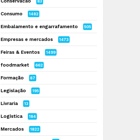
Conservacao
83
Consumo
1482
Embalamento e engarrafamento
505
Empresas e mercados
1473
Feiras & Eventos
1499
foodmarket
662
Formação
87
Legislação
195
Livraria
13
Logística
184
Mercados
1822