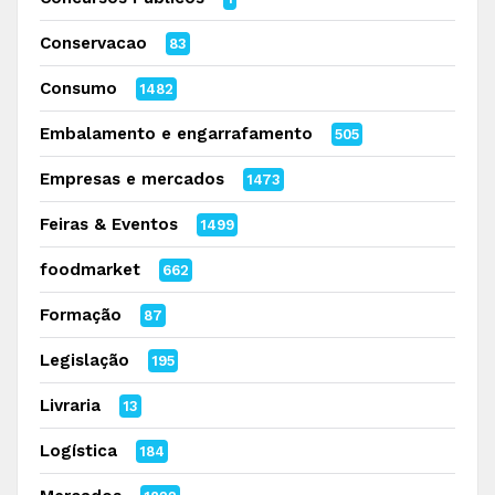
Conservacao
83
Consumo
1482
Embalamento e engarrafamento
505
Empresas e mercados
1473
Feiras & Eventos
1499
foodmarket
662
Formação
87
Legislação
195
Livraria
13
Logística
184