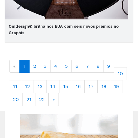
Omdesign® brilha nos EUA com seis novos prémios no
Graphis
«
1
2
3
4
5
6
7
8
9
10
11
12
13
14
15
16
17
18
19
20
21
22
»