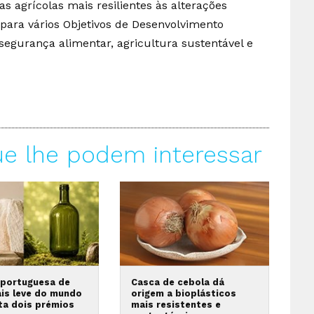
as agrícolas mais resilientes às alterações
para vários Objetivos de Desenvolvimento
gurança alimentar, agricultura sustentável e
ue lhe podem interessar
 portuguesa de
Casca de cebola dá
ais leve do mundo
origem a bioplásticos
ta dois prémios
mais resistentes e