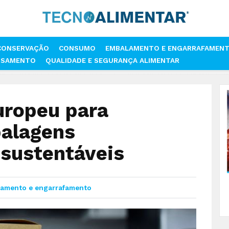
CONSERVAÇÃO
CONSUMO
EMBALAMENTO E ENGARRAFAMEN
SSAMENTO
QUALIDADE E SEGURANÇA ALIMENTAR
MENTO
HÁ UM PROJETO EUROPEU PARA DESENVOLVER EMBALAGENS 
uropeu para
alagens
 sustentáveis
amento e engarrafamento