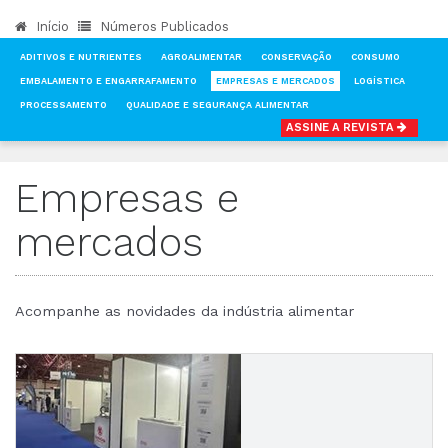
Início
Números Publicados
ADITIVOS E NUTRIENTES
AGROALIMENTAR
CONSERVAÇÃO
CONSUMO
EMBALAMENTO E ENGARRAFAMENTO
EMPRESAS E MERCADOS
LOGÍSTICA
PROCESSAMENTO
QUALIDADE E SEGURANÇA ALIMENTAR
ASSINE A REVISTA
INÍCIO
NOTÍCIAS
EMPRESAS E MERCADOS
Empresas e
mercados
Acompanhe as novidades da indústria alimentar