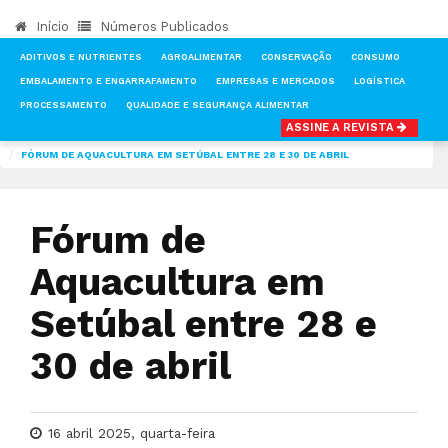
Início
Números Publicados
ADITIVOS E NUTRIENTES
AGROALIMENTAR
CONSERVAÇÃO
CONSUMO
EMBALAMENTO E ENGARRAFAMENTO
EMPRESAS E MERCADOS
LOGÍSTICA
PROCESSAMENTO
QUALIDADE E SEGURANÇA ALIMENTAR
ASSINE A REVISTA
INÍCIO
NOTÍCIAS
EMPRESAS E MERCADOS
FÓRUM DE AQUACULTURA EM SETÚBAL ENTRE 28 E 30 DE ABRIL
Fórum de
Aquacultura em
Setúbal entre 28 e
30 de abril
16 abril 2025, quarta-feira