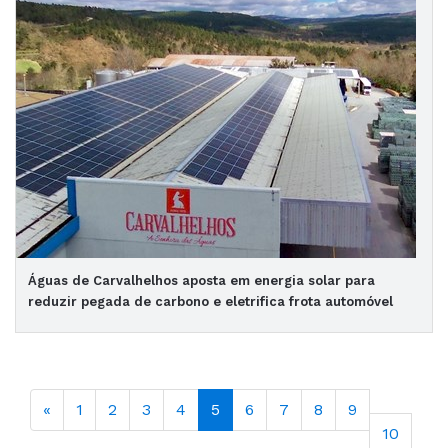
Águas de Carvalhelhos aposta em energia solar para
reduzir pegada de carbono e eletrifica frota automóvel
«
1
2
3
4
5
6
7
8
9
10