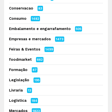
Conservacao
83
Consumo
1482
Embalamento e engarrafamento
505
Empresas e mercados
1473
Feiras & Eventos
1499
foodmarket
662
Formação
87
Legislação
195
Livraria
13
Logística
184
Mercados
1822