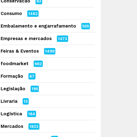
Conservacao
83
Consumo
1482
Embalamento e engarrafamento
505
Empresas e mercados
1473
Feiras & Eventos
1499
foodmarket
662
Formação
87
Legislação
195
Livraria
13
Logística
184
Mercados
1822