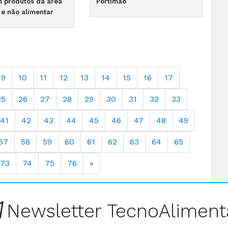
m produtos da área
Portimão
 e não alimentar
9
10
11
12
13
14
15
16
17
25
26
27
28
29
30
31
32
33
41
42
43
44
45
46
47
48
49
57
58
59
60
61
62
63
64
65
73
74
75
76
»
Newsletter TecnoAliment