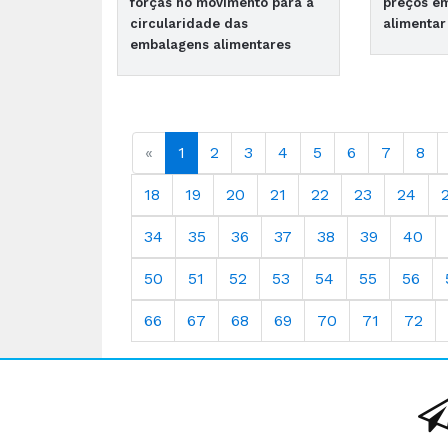
forças no movimento para a
preços e
circularidade das
alimentar
embalagens alimentares
«
1
2
3
4
5
6
7
8
18
19
20
21
22
23
24
34
35
36
37
38
39
40
50
51
52
53
54
55
56
66
67
68
69
70
71
72