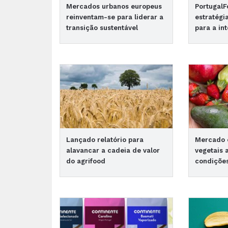
Mercados urbanos europeus
PortugalF
reinventam-se para liderar a
estratégi
transição sustentável
para a in
Lançado relatório para
Mercado e
alavancar a cadeia de valor
vegetais 
do agrifood
condições