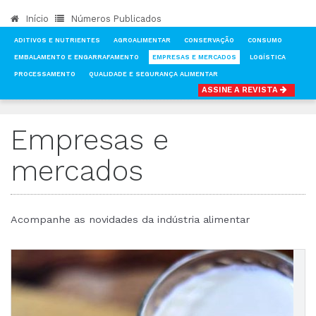
Início
Números Publicados
ADITIVOS E NUTRIENTES
AGROALIMENTAR
CONSERVAÇÃO
CONSUMO
EMBALAMENTO E ENGARRAFAMENTO
EMPRESAS E MERCADOS
LOGÍSTICA
PROCESSAMENTO
QUALIDADE E SEGURANÇA ALIMENTAR
ASSINE A REVISTA
INÍCIO
NOTÍCIAS
EMPRESAS E MERCADOS
Empresas e
mercados
Acompanhe as novidades da indústria alimentar