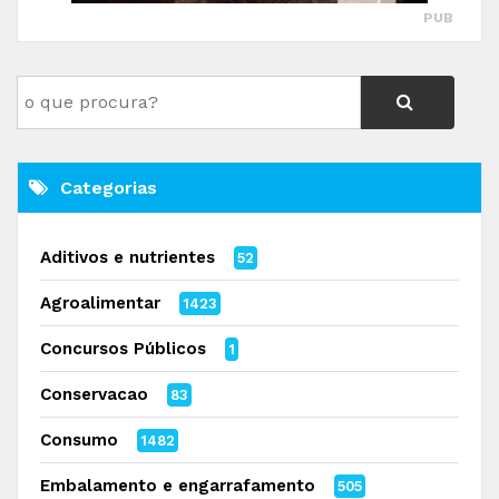
PUB
Categorias
Aditivos e nutrientes
52
Agroalimentar
1423
Concursos Públicos
1
Conservacao
83
Consumo
1482
Embalamento e engarrafamento
505