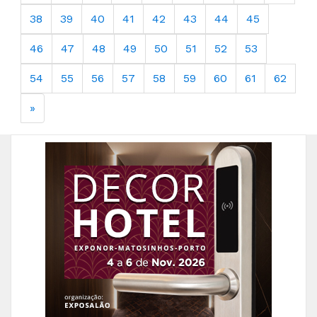
38
39
40
41
42
43
44
45
46
47
48
49
50
51
52
53
54
55
56
57
58
59
60
61
62
»