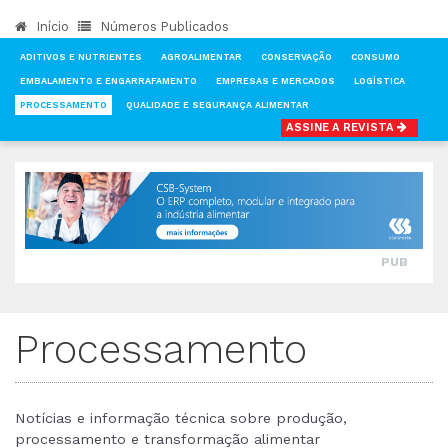
Início
Números Publicados
ADITIVOS E NUTRIENTES
AGROALIMENTAR
CONSERVAÇÃO
CONSUMO
EMBALAMENTO E ENGARRAFAMENTO
EMPRESAS E MERCADOS
LOGÍSTICA
PROCESSAMENTO
QUALIDADE E SEGURANÇA ALIMENTAR
ASSINE A REVISTA
INÍCIO
NOTÍCIAS
PROCESSAMENTO
PUB
Processamento
Notícias e informação técnica sobre produção,
processamento e transformação alimentar