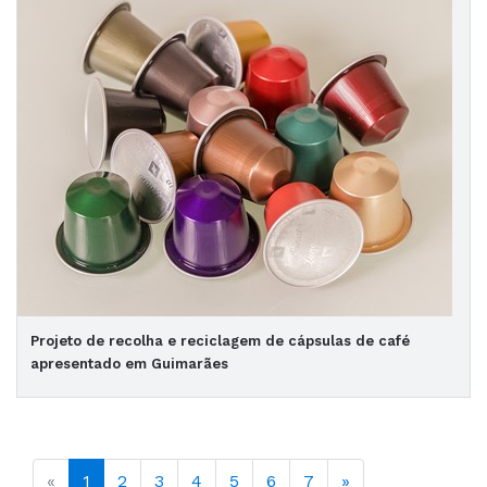
Projeto de recolha e reciclagem de cápsulas de café
apresentado em Guimarães
«
1
2
3
4
5
6
7
»