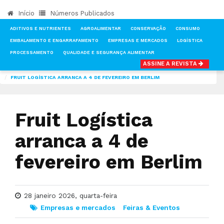
Início
Números Publicados
ADITIVOS E NUTRIENTES
AGROALIMENTAR
CONSERVAÇÃO
CONSUMO
EMBALAMENTO E ENGARRAFAMENTO
EMPRESAS E MERCADOS
LOGÍSTICA
PROCESSAMENTO
QUALIDADE E SEGURANÇA ALIMENTAR
ASSINE A REVISTA
INÍCIO
NOTÍCIAS
EMPRESAS E MERCADOS
FRUIT LOGÍSTICA ARRANCA A 4 DE FEVEREIRO EM BERLIM
Fruit Logística
arranca a 4 de
fevereiro em Berlim
28 janeiro 2026, quarta-feira
Empresas e mercados
Feiras & Eventos