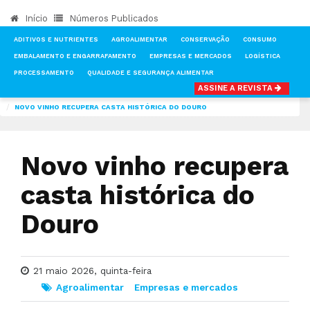
Início
Números Publicados
ADITIVOS E NUTRIENTES
AGROALIMENTAR
CONSERVAÇÃO
CONSUMO
EMBALAMENTO E ENGARRAFAMENTO
EMPRESAS E MERCADOS
LOGÍSTICA
PROCESSAMENTO
QUALIDADE E SEGURANÇA ALIMENTAR
ASSINE A REVISTA
INÍCIO
NOTÍCIAS
AGROALIMENTAR
NOVO VINHO RECUPERA CASTA HISTÓRICA DO DOURO
Novo vinho recupera
casta histórica do
Douro
21 maio 2026, quinta-feira
Agroalimentar
Empresas e mercados