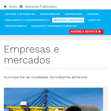
Início
Números Publicados
ADITIVOS E NUTRIENTES
AGROALIMENTAR
CONSERVAÇÃO
CONSUMO
EMBALAMENTO E ENGARRAFAMENTO
EMPRESAS E MERCADOS
LOGÍSTICA
PROCESSAMENTO
QUALIDADE E SEGURANÇA ALIMENTAR
ASSINE A REVISTA
INÍCIO
NOTÍCIAS
EMPRESAS E MERCADOS
Empresas e
mercados
Acompanhe as novidades da indústria alimentar