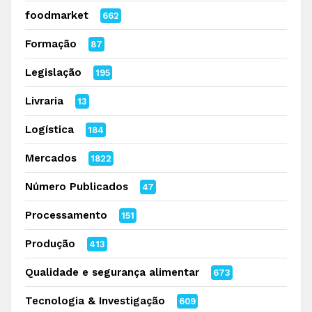
foodmarket
662
Formação
87
Legislação
195
Livraria
13
Logística
184
Mercados
1822
Número Publicados
47
Processamento
151
Produção
413
Qualidade e segurança alimentar
673
Tecnologia & Investigação
609