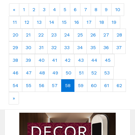
«
1
2
3
4
5
6
7
8
9
10
11
12
13
14
15
16
17
18
19
20
21
22
23
24
25
26
27
28
29
30
31
32
33
34
35
36
37
38
39
40
41
42
43
44
45
46
47
48
49
50
51
52
53
54
55
56
57
58
59
60
61
62
»