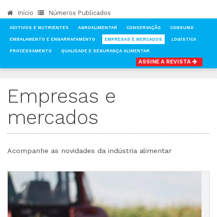
Início
Números Publicados
ADITIVOS E NUTRIENTES
AGROALIMENTAR
CONSERVAÇÃO
CONSUMO
EMBALAMENTO E ENGARRAFAMENTO
EMPRESAS E MERCADOS
LOGÍSTICA
PROCESSAMENTO
QUALIDADE E SEGURANÇA ALIMENTAR
ASSINE A REVISTA
INÍCIO
NOTÍCIAS
EMPRESAS E MERCADOS
Empresas e
mercados
Acompanhe as novidades da indústria alimentar