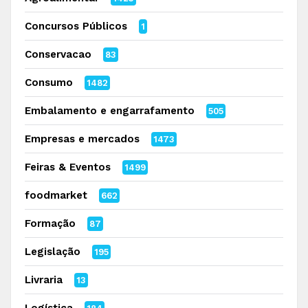
Concursos Públicos
1
Conservacao
83
Consumo
1482
Embalamento e engarrafamento
505
Empresas e mercados
1473
Feiras & Eventos
1499
foodmarket
662
Formação
87
Legislação
195
Livraria
13