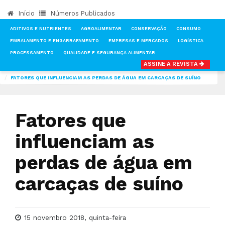
Início
Números Publicados
ADITIVOS E NUTRIENTES
AGROALIMENTAR
CONSERVAÇÃO
CONSUMO
EMBALAMENTO E ENGARRAFAMENTO
EMPRESAS E MERCADOS
LOGÍSTICA
PROCESSAMENTO
QUALIDADE E SEGURANÇA ALIMENTAR
ASSINE A REVISTA
INÍCIO
NOTÍCIAS
EMPRESAS E MERCADOS
FATORES QUE INFLUENCIAM AS PERDAS DE ÁGUA EM CARCAÇAS DE SUÍNO
Fatores que
influenciam as
perdas de água em
carcaças de suíno
15 novembro 2018, quinta-feira