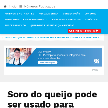
Início
Números Publicados
ADITIVOS E NUTRIENTES
AGROALIMENTAR
CONSERVAÇÃO
CONSUMO
EMBALAMENTO E ENGARRAFAMENTO
EMPRESAS E MERCADOS
LOGÍSTICA
PROCESSAMENTO
QUALIDADE E SEGURANÇA ALIMENTAR
ASSINE A REVISTA
INÍCIO
NOTÍCIAS
PROCESSAMENTO
SORO DO QUEIJO PODE SER USADO PARA FABRICAR BEBIDAS FERMENTADAS
PUB
Soro do queijo pode
ser usado para