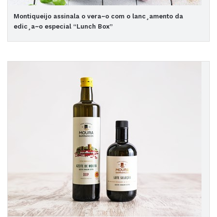
Montiqueijo assinala o vera~o com o lanc¸amento da
edic¸a~o especial “Lunch Box”