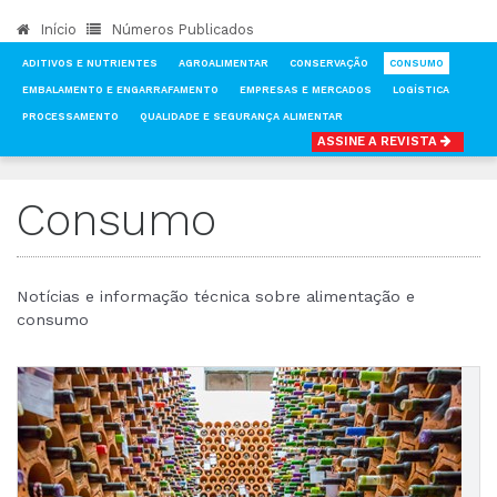
Início
Números Publicados
ADITIVOS E NUTRIENTES
AGROALIMENTAR
CONSERVAÇÃO
CONSUMO
EMBALAMENTO E ENGARRAFAMENTO
EMPRESAS E MERCADOS
LOGÍSTICA
PROCESSAMENTO
QUALIDADE E SEGURANÇA ALIMENTAR
ASSINE A REVISTA
INÍCIO
NOTÍCIAS
CONSUMO
Consumo
Notícias e informação técnica sobre alimentação e
consumo