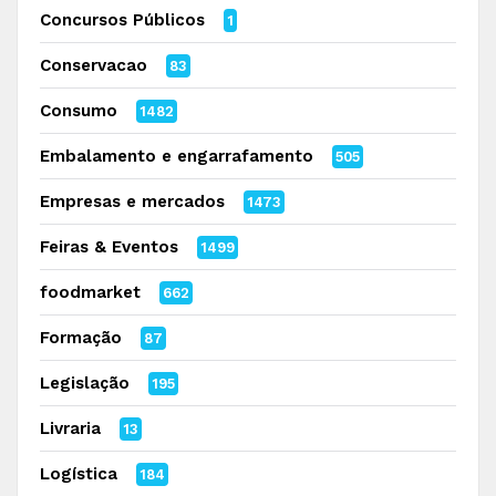
Concursos Públicos
1
Conservacao
83
Consumo
1482
Embalamento e engarrafamento
505
Empresas e mercados
1473
Feiras & Eventos
1499
foodmarket
662
Formação
87
Legislação
195
Livraria
13
Logística
184