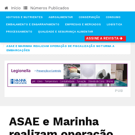
Início
Números Publicados
ADITIVOS E NUTRIENTES
AGROALIMENTAR
CONSERVAÇÃO
CONSUMO
EMBALAMENTO E ENGARRAFAMENTO
EMPRESAS E MERCADOS
LOGÍSTICA
PROCESSAMENTO
QUALIDADE E SEGURANÇA ALIMENTAR
ASSINE A REVISTA
INÍCIO
NOTÍCIAS
QUALIDADE E SEGURANÇA ALIMENTAR
ASAE E MARINHA REALIZAM OPERAÇÃO DE FISCALIZAÇÃO NOTURNA A
EMBARCAÇÕES
PUB
ASAE e Marinha
realizam operação