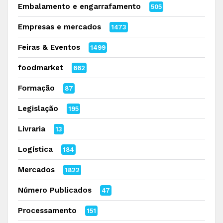
Embalamento e engarrafamento
505
Empresas e mercados
1473
Feiras & Eventos
1499
foodmarket
662
Formação
87
Legislação
195
Livraria
13
Logística
184
Mercados
1822
Número Publicados
47
Processamento
151