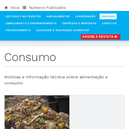
Início
Números Publicados
ADITIVOS E NUTRIENTES
AGROALIMENTAR
CONSERVAÇÃO
CONSUMO
EMBALAMENTO E ENGARRAFAMENTO
EMPRESAS E MERCADOS
LOGÍSTICA
PROCESSAMENTO
QUALIDADE E SEGURANÇA ALIMENTAR
ASSINE A REVISTA
INÍCIO
NOTÍCIAS
CONSUMO
Consumo
Notícias e informação técnica sobre alimentação e
consumo