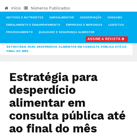
Início
Números Publicados
ADITIVOS E NUTRIENTES
AGROALIMENTAR
CONSERVAÇÃO
CONSUMO
EMBALAMENTO E ENGARRAFAMENTO
EMPRESAS E MERCADOS
LOGÍSTICA
PROCESSAMENTO
QUALIDADE E SEGURANÇA ALIMENTAR
ASSINE A REVISTA
INÍCIO
NOTÍCIAS
AGROALIMENTAR
ESTRATÉGIA PARA DESPERDÍCIO ALIMENTAR EM CONSULTA PÚBLICA ATÉ AO
FINAL DO MÊS
Estratégia para
desperdício
alimentar em
consulta pública até
ao final do mês