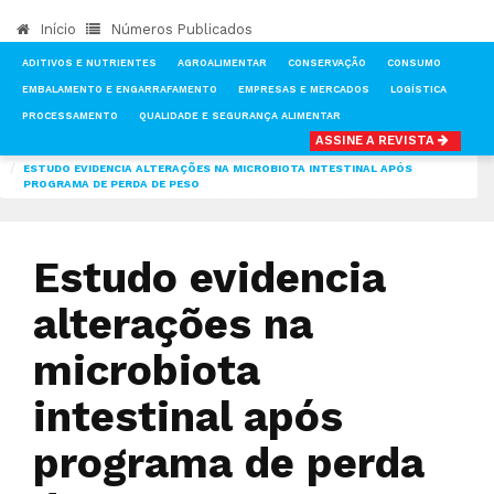
Início
Números Publicados
ADITIVOS E NUTRIENTES
AGROALIMENTAR
CONSERVAÇÃO
CONSUMO
EMBALAMENTO E ENGARRAFAMENTO
EMPRESAS E MERCADOS
LOGÍSTICA
PROCESSAMENTO
QUALIDADE E SEGURANÇA ALIMENTAR
ASSINE A REVISTA
INÍCIO
NOTÍCIAS
CONSUMO
ESTUDO EVIDENCIA ALTERAÇÕES NA MICROBIOTA INTESTINAL APÓS
PROGRAMA DE PERDA DE PESO
Estudo evidencia
alterações na
microbiota
intestinal após
programa de perda