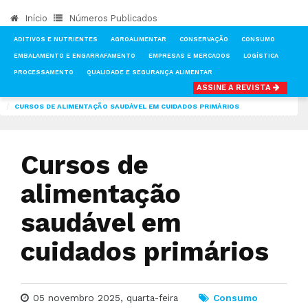
Início
Números Publicados
ADITIVOS E NUTRIENTES
AGROALIMENTAR
CONSERVAÇÃO
CONSUMO
EMBALAMENTO E ENGARRAFAMENTO
EMPRESAS E MERCADOS
LOGÍSTICA
PROCESSAMENTO
QUALIDADE E SEGURANÇA ALIMENTAR
ASSINE A REVISTA
INÍCIO
NOTÍCIAS
CONSUMO
CURSOS DE ALIMENTAÇÃO SAUDÁVEL EM CUIDADOS PRIMÁRIOS
Cursos de
alimentação
saudável em
cuidados primários
05 novembro 2025, quarta-feira
Consumo