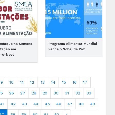
estaque na Semana
Programa Alimentar Mundial
ntação em
vence o Nobel da Paz
-o-Novo
9
10
11
12
13
14
15
16
17
25
26
27
28
29
30
31
32
33
41
42
43
44
45
46
47
48
49
57
58
59
60
61
62
»