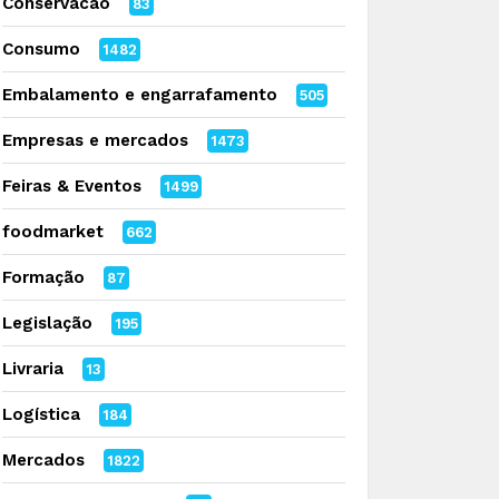
Conservacao
83
Consumo
1482
Embalamento e engarrafamento
505
Empresas e mercados
1473
Feiras & Eventos
1499
foodmarket
662
Formação
87
Legislação
195
Livraria
13
Logística
184
Mercados
1822