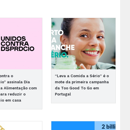
ontra o
“Leva a Comida a Sério” é o
io" assinala Dia
mote da primeira campanha
da Alimentação com
da Too Good To Go em
para reduzir o
Portugal
cio em casa