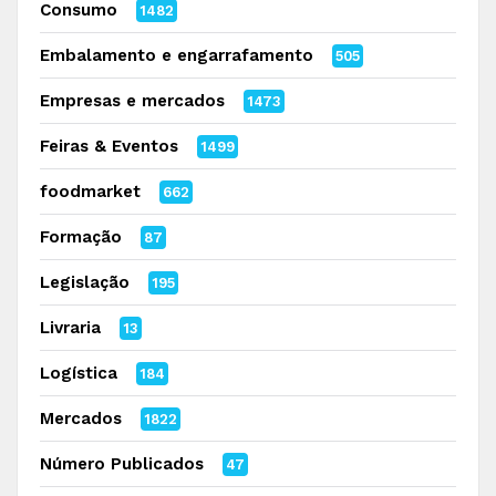
Consumo
1482
Embalamento e engarrafamento
505
Empresas e mercados
1473
Feiras & Eventos
1499
foodmarket
662
Formação
87
Legislação
195
Livraria
13
Logística
184
Mercados
1822
Número Publicados
47