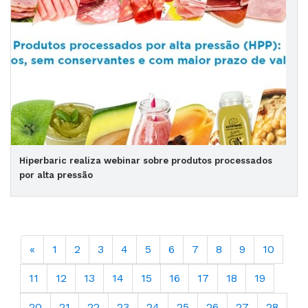
Hiperbaric realiza webinar sobre produtos processados
por alta pressão
«
1
2
3
4
5
6
7
8
9
10
11
12
13
14
15
16
17
18
19
20
21
22
23
24
25
26
27
28