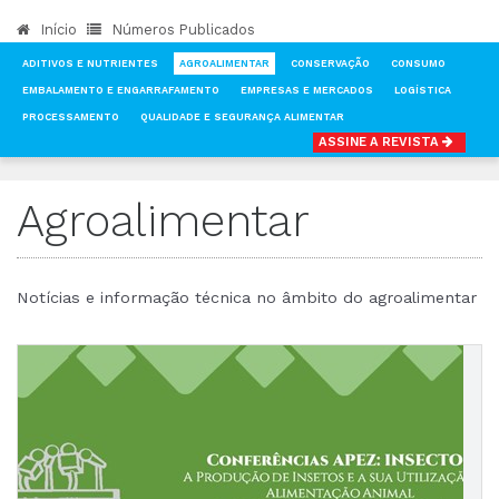
Início
Números Publicados
ADITIVOS E NUTRIENTES
AGROALIMENTAR
CONSERVAÇÃO
CONSUMO
EMBALAMENTO E ENGARRAFAMENTO
EMPRESAS E MERCADOS
LOGÍSTICA
PROCESSAMENTO
QUALIDADE E SEGURANÇA ALIMENTAR
ASSINE A REVISTA
INÍCIO
NOTÍCIAS
AGROALIMENTAR
Agroalimentar
Notícias e informação técnica no âmbito do agroalimentar