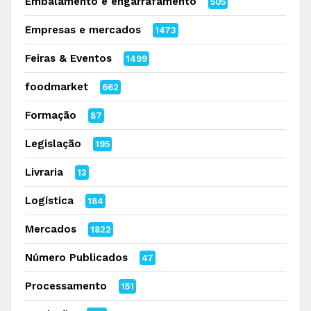
Embalamento e engarrafamento
505
Empresas e mercados
1473
Feiras & Eventos
1499
foodmarket
662
Formação
87
Legislação
195
Livraria
13
Logística
184
Mercados
1822
Número Publicados
47
Processamento
151