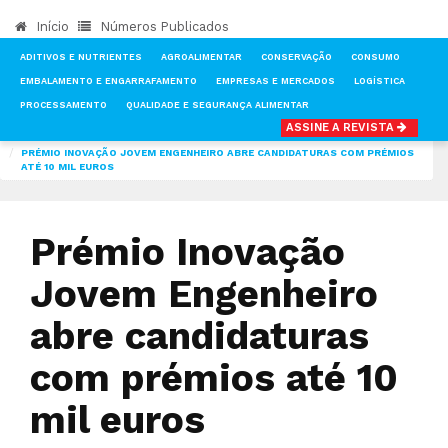
Início
Números Publicados
ADITIVOS E NUTRIENTES
AGROALIMENTAR
CONSERVAÇÃO
CONSUMO
EMBALAMENTO E ENGARRAFAMENTO
EMPRESAS E MERCADOS
LOGÍSTICA
PROCESSAMENTO
QUALIDADE E SEGURANÇA ALIMENTAR
ASSINE A REVISTA
INÍCIO
NOTÍCIAS
AGROALIMENTAR
PRÉMIO INOVAÇÃO JOVEM ENGENHEIRO ABRE CANDIDATURAS COM PRÉMIOS
ATÉ 10 MIL EUROS
Prémio Inovação
Jovem Engenheiro
abre candidaturas
com prémios até 10
mil euros