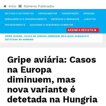
Início
Números Publicados
ADITIVOS E NUTRIENTES
AGROALIMENTAR
CONSERVAÇÃO
CONSUMO
EMBALAMENTO E ENGARRAFAMENTO
EMPRESAS E MERCADOS
LOGÍSTICA
PROCESSAMENTO
QUALIDADE E SEGURANÇA ALIMENTAR
ASSINE A REVISTA
INÍCIO
NOTÍCIAS
AGROALIMENTAR
GRIPE AVIÁRIA: CASOS NA EUROPA DIMINUEM, MAS NOVA VARIANTE É
DETETADA NA HUNGRIA
Gripe aviária: Casos
na Europa
diminuem, mas
nova variante é
detetada na Hungria