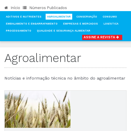
Início
Números Publicados
ADITIVOS E NUTRIENTES
AGROALIMENTAR
CONSERVAÇÃO
CONSUMO
EMBALAMENTO E ENGARRAFAMENTO
EMPRESAS E MERCADOS
LOGÍSTICA
PROCESSAMENTO
QUALIDADE E SEGURANÇA ALIMENTAR
ASSINE A REVISTA
INÍCIO
NOTÍCIAS
AGROALIMENTAR
Agroalimentar
Notícias e informação técnica no âmbito do agroalimentar