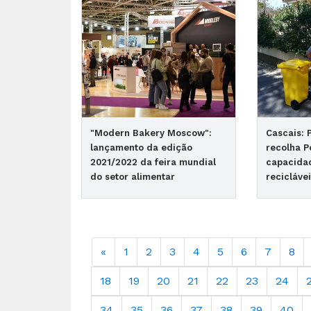
"Modern Bakery Moscow":
Cascais: P
lançamento da edição
recolha P
2021/2022 da feira mundial
capacida
do setor alimentar
recicláve
«
1
2
3
4
5
6
7
8
18
19
20
21
22
23
24
34
35
36
37
38
39
40