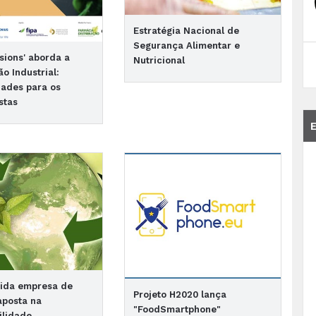
Estratégia Nacional de
Segurança Alimentar e
ssions' aborda a
Nutricional
ão Industrial:
dades para os
stas
ida empresa de
Projeto H2020 lança
 aposta na
"FoodSmartphone"
ilidade