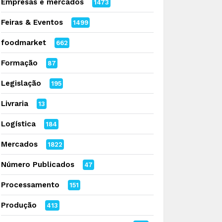
Empresas e mercados
1473
Feiras & Eventos
1499
foodmarket
662
Formação
87
Legislação
195
Livraria
13
Logística
184
Mercados
1822
Número Publicados
47
Processamento
151
Produção
413