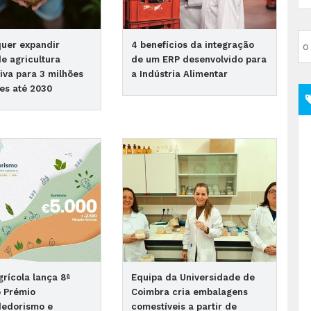
quer expandir
4 benefícios da integração
de agricultura
de um ERP desenvolvido para
iva para 3 milhões
a Indústria Alimentar
es até 2030
grícola lança 8ª
Equipa da Universidade de
o Prémio
Coimbra cria embalagens
edorismo e
comestíveis a partir de