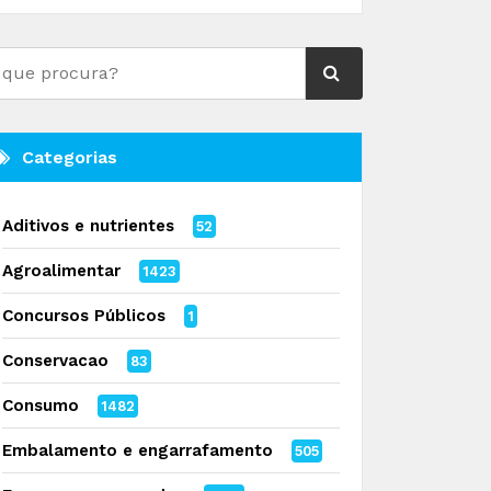
Categorias
Aditivos e nutrientes
52
Agroalimentar
1423
Concursos Públicos
1
Conservacao
83
Consumo
1482
Embalamento e engarrafamento
505