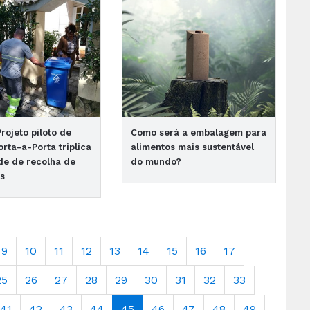
rojeto piloto de
Como será a embalagem para
orta-a-Porta triplica
alimentos mais sustentável
de de recolha de
do mundo?
is
9
10
11
12
13
14
15
16
17
25
26
27
28
29
30
31
32
33
41
42
43
44
45
46
47
48
49