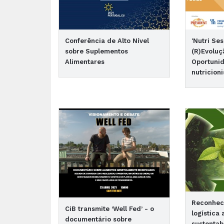
Conferência de Alto Nível
'Nutri Se
sobre Suplementos
(R)Evoluç
Alimentares
Oportuni
nutricioni
Reconhec
CiB transmite ‘Well Fed’ - o
logística
documentário sobre
sustentab