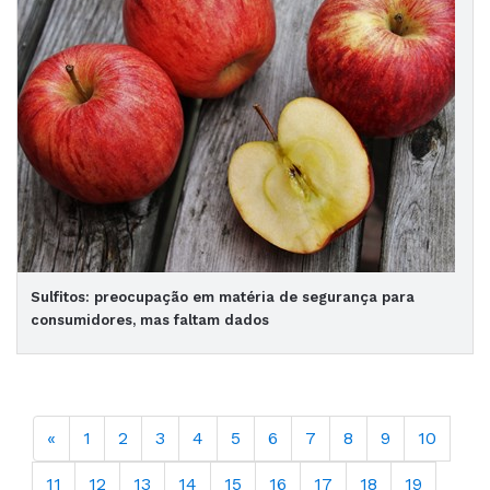
Sulfitos: preocupação em matéria de segurança para
consumidores, mas faltam dados
«
1
2
3
4
5
6
7
8
9
10
11
12
13
14
15
16
17
18
19