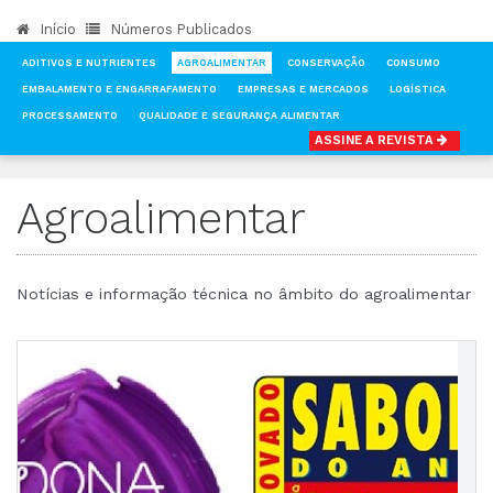
Início
Números Publicados
ADITIVOS E NUTRIENTES
AGROALIMENTAR
CONSERVAÇÃO
CONSUMO
EMBALAMENTO E ENGARRAFAMENTO
EMPRESAS E MERCADOS
LOGÍSTICA
PROCESSAMENTO
QUALIDADE E SEGURANÇA ALIMENTAR
ASSINE A REVISTA
INÍCIO
NOTÍCIAS
AGROALIMENTAR
Agroalimentar
Notícias e informação técnica no âmbito do agroalimentar