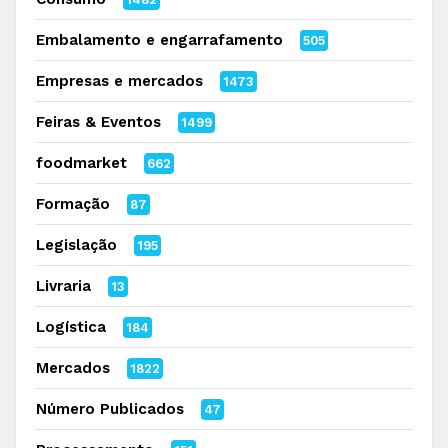
Embalamento e engarrafamento
505
Empresas e mercados
1473
Feiras & Eventos
1499
foodmarket
662
Formação
87
Legislação
195
Livraria
13
Logística
184
Mercados
1822
Número Publicados
47