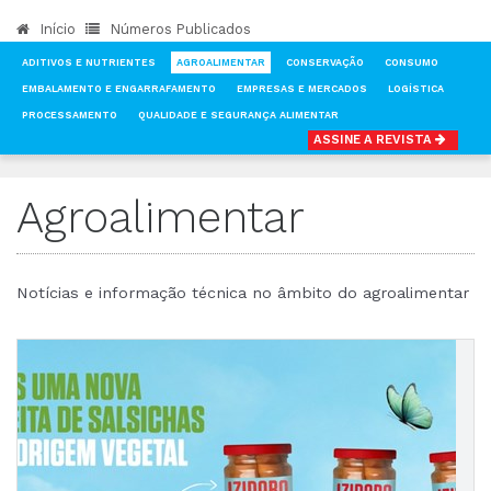
Início
Números Publicados
ADITIVOS E NUTRIENTES
AGROALIMENTAR
CONSERVAÇÃO
CONSUMO
EMBALAMENTO E ENGARRAFAMENTO
EMPRESAS E MERCADOS
LOGÍSTICA
PROCESSAMENTO
QUALIDADE E SEGURANÇA ALIMENTAR
ASSINE A REVISTA
INÍCIO
NOTÍCIAS
AGROALIMENTAR
Agroalimentar
Notícias e informação técnica no âmbito do agroalimentar