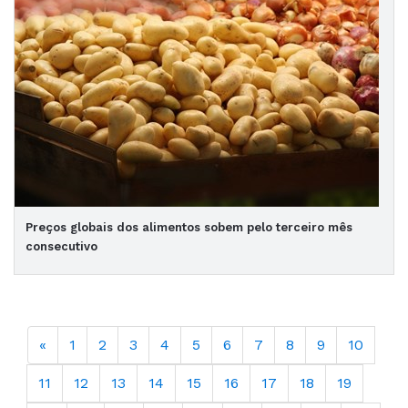
Preços globais dos alimentos sobem pelo terceiro mês
consecutivo
«
1
2
3
4
5
6
7
8
9
10
11
12
13
14
15
16
17
18
19