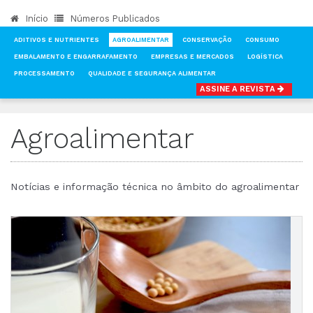
Início
Números Publicados
ADITIVOS E NUTRIENTES
AGROALIMENTAR
CONSERVAÇÃO
CONSUMO
EMBALAMENTO E ENGARRAFAMENTO
EMPRESAS E MERCADOS
LOGÍSTICA
PROCESSAMENTO
QUALIDADE E SEGURANÇA ALIMENTAR
ASSINE A REVISTA
INÍCIO
NOTÍCIAS
AGROALIMENTAR
Agroalimentar
Notícias e informação técnica no âmbito do agroalimentar