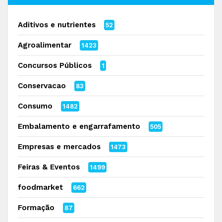
Aditivos e nutrientes
52
Agroalimentar
1423
Concursos Públicos
1
Conservacao
83
Consumo
1482
Embalamento e engarrafamento
505
Empresas e mercados
1473
Feiras & Eventos
1499
foodmarket
662
Formação
87