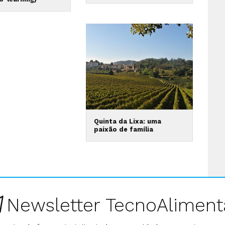
Quinta da Lixa: uma
paixão de família
Newsletter TecnoAliment