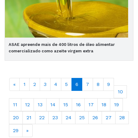
ASAE apreende mais de 400 litros de óleo alimentar
comercializado como azeite virgem extra
«
1
2
3
4
5
6
7
8
9
10
11
12
13
14
15
16
17
18
19
20
21
22
23
24
25
26
27
28
29
»