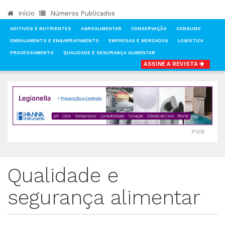
Início
Números Publicados
ADITIVOS E NUTRIENTES
AGROALIMENTAR
CONSERVAÇÃO
CONSUMO
EMBALAMENTO E ENGARRAFAMENTO
EMPRESAS E MERCADOS
LOGÍSTICA
PROCESSAMENTO
QUALIDADE E SEGURANÇA ALIMENTAR
ASSINE A REVISTA
INÍCIO
NOTÍCIAS
QUALIDADE E SEGURANÇA ALIMENTAR
PUB
Qualidade e
segurança alimentar