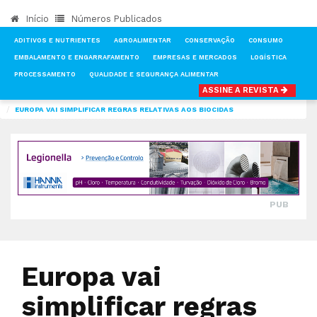
Início
Números Publicados
ADITIVOS E NUTRIENTES
AGROALIMENTAR
CONSERVAÇÃO
CONSUMO
EMBALAMENTO E ENGARRAFAMENTO
EMPRESAS E MERCADOS
LOGÍSTICA
PROCESSAMENTO
QUALIDADE E SEGURANÇA ALIMENTAR
ASSINE A REVISTA
INÍCIO
NOTÍCIAS
QUALIDADE E SEGURANÇA ALIMENTAR
EUROPA VAI SIMPLIFICAR REGRAS RELATIVAS AOS BIOCIDAS
PUB
Europa vai
simplificar regras