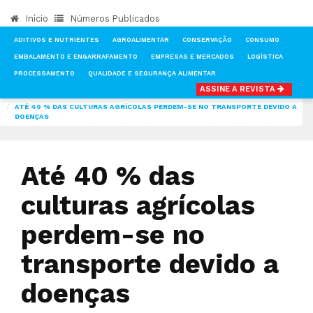
Início
Números Publicados
ADITIVOS E NUTRIENTES
AGROALIMENTAR
CONSERVAÇÃO
CONSUMO
EMBALAMENTO E ENGARRAFAMENTO
EMPRESAS E MERCADOS
LOGÍSTICA
PROCESSAMENTO
QUALIDADE E SEGURANÇA ALIMENTAR
ASSINE A REVISTA
INÍCIO
NOTÍCIAS
LOGÍSTICA
ATÉ 40 % DAS CULTURAS AGRÍCOLAS PERDEM-SE NO TRANSPORTE DEVIDO A
DOENÇAS
Até 40 % das
culturas agrícolas
perdem-se no
transporte devido a
doenças