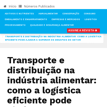
Início
Números Publicados
ADITIVOS E NUTRIENTES
AGROALIMENTAR
CONSERVAÇÃO
CONSUMO
EMBALAMENTO E ENGARRAFAMENTO
EMPRESAS E MERCADOS
LOGÍSTICA
PROCESSAMENTO
QUALIDADE E SEGURANÇA ALIMENTAR
ASSINE A REVISTA
INÍCIO
NOTÍCIAS
LOGÍSTICA
TRANSPORTE E DISTRIBUIÇÃO NA INDÚSTRIA ALIMENTAR: COMO A LOGÍSTICA
EFICIENTE PODE AJUDAR A SUPERAR OS DESAFIOS DO SETOR
Transporte e
distribuição na
indústria alimentar:
como a logística
eficiente pode