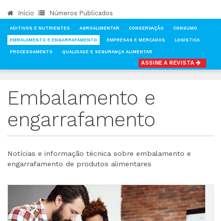
Início
Números Publicados
ADITIVOS E NUTRIENTES
AGROALIMENTAR
CONSERVAÇÃO
CONSUMO
EMBALAMENTO E ENGARRAFAMENTO
EMPRESAS E MERCADOS
LOGÍSTICA
PROCESSAMENTO
QUALIDADE E SEGURANÇA ALIMENTAR
ASSINE A REVISTA
INÍCIO
NOTÍCIAS
EMBALAMENTO E ENGARRAFAMENTO
Embalamento e
engarrafamento
Notícias e informação técnica sobre embalamento e
engarrafamento de produtos alimentares