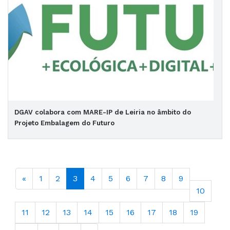
DGAV colabora com MARE-IP de Leiria no âmbito do
Projeto Embalagem do Futuro
«
1
2
3
4
5
6
7
8
9
10
11
12
13
14
15
16
17
18
19