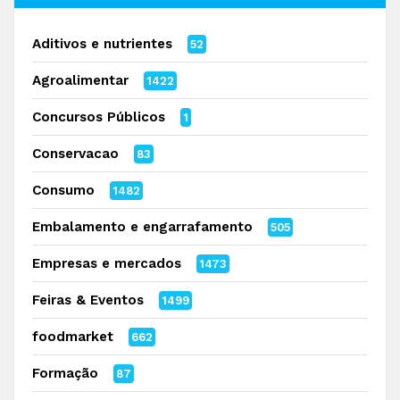
Aditivos e nutrientes
52
Agroalimentar
1422
Concursos Públicos
1
Conservacao
83
Consumo
1482
Embalamento e engarrafamento
505
Empresas e mercados
1473
Feiras & Eventos
1499
foodmarket
662
Formação
87