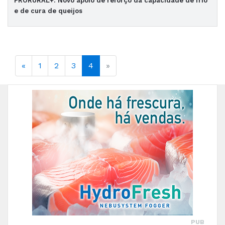
PRORURAL+: Novo apoio de reforço da capacidade de frio
e de cura de queijos
«
1
2
3
4
»
PUB