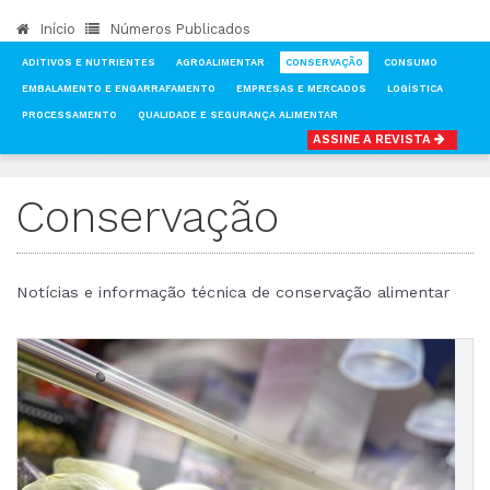
Início
Números Publicados
ADITIVOS E NUTRIENTES
AGROALIMENTAR
CONSERVAÇÃO
CONSUMO
EMBALAMENTO E ENGARRAFAMENTO
EMPRESAS E MERCADOS
LOGÍSTICA
PROCESSAMENTO
QUALIDADE E SEGURANÇA ALIMENTAR
ASSINE A REVISTA
INÍCIO
NOTÍCIAS
CONSERVAÇÃO
Conservação
Notícias e informação técnica de conservação alimentar