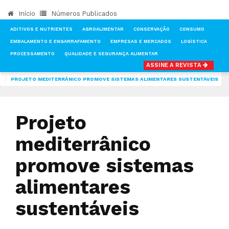
Início
Números Publicados
ADITIVOS E NUTRIENTES
AGROALIMENTAR
CONSERVAÇÃO
CONSUMO
EMBALAMENTO E ENGARRAFAMENTO
EMPRESAS E MERCADOS
LOGÍSTICA
PROCESSAMENTO
QUALIDADE E SEGURANÇA ALIMENTAR
ASSINE A REVISTA
INÍCIO
NOTÍCIAS
AGROALIMENTAR
PROJETO MEDITERRÂNICO PROMOVE SISTEMAS ALIMENTARES SUSTENTÁVEIS
Projeto
mediterrânico
promove sistemas
alimentares
sustentáveis