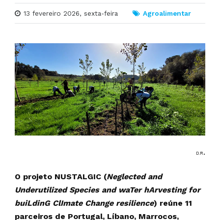
13 fevereiro 2026, sexta-feira
Agroalimentar
.
D.R
O projeto NUSTALGIC (
Neglected and
Underutilized Species and waTer hArvesting for
buiLdinG ClImate Change resilience
) reúne 11
parceiros de Portugal, Líbano, Marrocos,