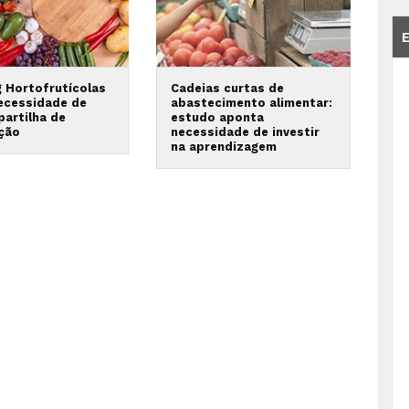
g Hortofrutícolas
Cadeias curtas de
necessidade de
abastecimento alimentar:
 partilha de
estudo aponta
ção
necessidade de investir
na aprendizagem