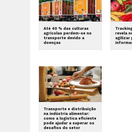
Até 40 % das culturas
Trackin
agrícolas perdem-se no
revela 
transporte devido a
agilizar
doenças
informa
Transporte e distribuição
na indústria alimentar:
como a logística eficiente
pode ajudar a superar os
desafios do setor