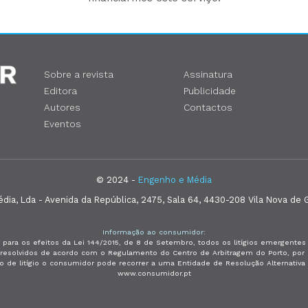
Sobre a revista
Assinatura
Editora
Publicidade
Autores
Contactos
Eventos
© 2024 -
Engenho e Média
ia, Lda - Avenida da República, 2475, Sala 64, 4430-208 Vila Nova de G
Informação ao consumidor:
 para os efeitos da Lei 144/2015, de 8 de Setembro, todos os litígios emergent
e resolvidos de acordo com o Regulamento do Centro de Arbitragem do Porto, p
so de litígio o consumidor pode recorrer a uma Entidade de Resolução Alternativ
www.consumidor.pt