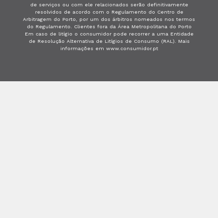
de serviços ou com ele relacionados serão definitivamente
resolvidos de acordo com o Regulamento do Centro de
Arbitragem do Porto, por um dos árbitros nomeados nos termos
do Regulamento. Clientes fora da Área Metropolitana do Porto
Em caso de litígio o consumidor pode recorrer a uma Entidade
de Resolução Alternativa de Litígios de Consumo (RAL). Mais
informações em www.consumidor.pt