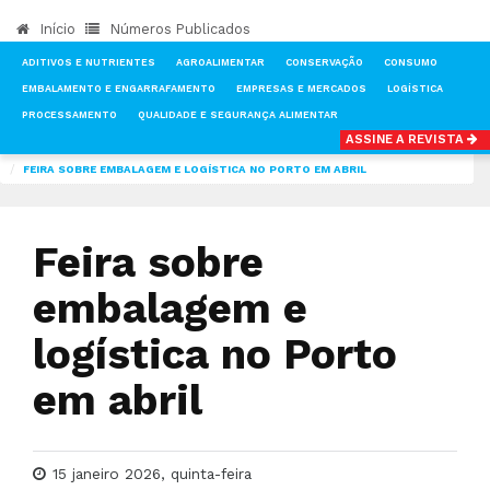
Início
Números Publicados
ADITIVOS E NUTRIENTES
AGROALIMENTAR
CONSERVAÇÃO
CONSUMO
EMBALAMENTO E ENGARRAFAMENTO
EMPRESAS E MERCADOS
LOGÍSTICA
PROCESSAMENTO
QUALIDADE E SEGURANÇA ALIMENTAR
ASSINE A REVISTA
INÍCIO
NOTÍCIAS
FEIRAS & EVENTOS
FEIRA SOBRE EMBALAGEM E LOGÍSTICA NO PORTO EM ABRIL
Feira sobre
embalagem e
logística no Porto
em abril
15 janeiro 2026, quinta-feira