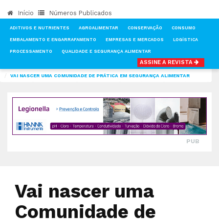
Início
Números Publicados
ADITIVOS E NUTRIENTES
AGROALIMENTAR
CONSERVAÇÃO
CONSUMO
EMBALAMENTO E ENGARRAFAMENTO
EMPRESAS E MERCADOS
LOGÍSTICA
PROCESSAMENTO
QUALIDADE E SEGURANÇA ALIMENTAR
ASSINE A REVISTA
INÍCIO
NOTÍCIAS
QUALIDADE E SEGURANÇA ALIMENTAR
VAI NASCER UMA COMUNIDADE DE PRÁTICA EM SEGURANÇA ALIMENTAR
PUB
Vai nascer uma
Comunidade de