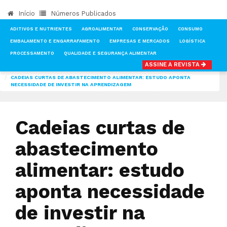
Início
Números Publicados
ADITIVOS E NUTRIENTES
AGROALIMENTAR
CONSERVAÇÃO
CONSUMO
EMBALAMENTO E ENGARRAFAMENTO
EMPRESAS E MERCADOS
LOGÍSTICA
PROCESSAMENTO
QUALIDADE E SEGURANÇA ALIMENTAR
ASSINE A REVISTA
INÍCIO
NOTÍCIAS
LOGÍSTICA
CADEIAS CURTAS DE ABASTECIMENTO ALIMENTAR: ESTUDO APONTA
NECESSIDADE DE INVESTIR NA APRENDIZAGEM
Cadeias curtas de
abastecimento
alimentar: estudo
aponta necessidade
de investir na