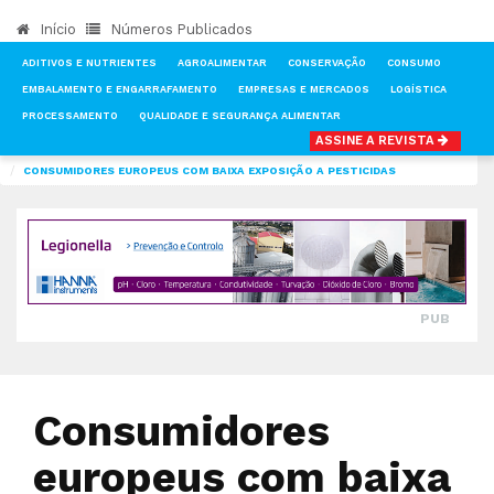
Início
Números Publicados
ADITIVOS E NUTRIENTES
AGROALIMENTAR
CONSERVAÇÃO
CONSUMO
EMBALAMENTO E ENGARRAFAMENTO
EMPRESAS E MERCADOS
LOGÍSTICA
PROCESSAMENTO
QUALIDADE E SEGURANÇA ALIMENTAR
ASSINE A REVISTA
INÍCIO
NOTÍCIAS
QUALIDADE E SEGURANÇA ALIMENTAR
CONSUMIDORES EUROPEUS COM BAIXA EXPOSIÇÃO A PESTICIDAS
PUB
Consumidores
europeus com baixa