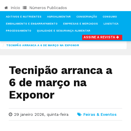
Início
Números Publicados
ADITIVOS E NUTRIENTES
AGROALIMENTAR
CONSERVAÇÃO
CONSUMO
EMBALAMENTO E ENGARRAFAMENTO
EMPRESAS E MERCADOS
LOGÍSTICA
PROCESSAMENTO
QUALIDADE E SEGURANÇA ALIMENTAR
ASSINE A REVISTA
INÍCIO
NOTÍCIAS
FEIRAS & EVENTOS
TECNIPÃO ARRANCA A 6 DE MARÇO NA EXPONOR
Tecnipão arranca a
6 de março na
Exponor
29 janeiro 2026, quinta-feira
Feiras & Eventos