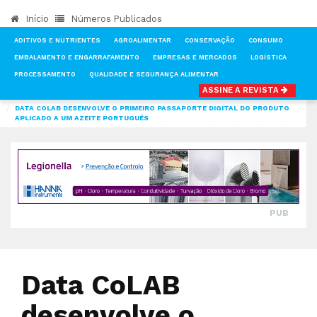
Início
Números Publicados
ADITIVOS E NUTRIENTES
AGROALIMENTAR
CONSERVAÇÃO
CONSUMO
EMBALAMENTO E ENGARRAFAMENTO
EMPRESAS E MERCADOS
LOGÍSTICA
PROCESSAMENTO
QUALIDADE E SEGURANÇA ALIMENTAR
ASSINE A REVISTA
INÍCIO
NOTÍCIAS
QUALIDADE E SEGURANÇA ALIMENTAR
DATA COLAB DESENVOLVE O PRIMEIRO PASSAPORTE DIGITAL DO PRODUTO
APLICADO A UM AZEITE PORTUGUÊS
PUB
Data CoLAB
desenvolve o